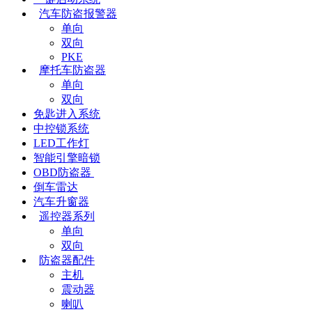
汽车防盗报警器
单向
双向
PKE
摩托车防盗器
单向
双向
免匙进入系统
中控锁系统
LED工作灯
智能引擎暗锁
OBD防盗器
倒车雷达
汽车升窗器
遥控器系列
单向
双向
防盗器配件
主机
震动器
喇叭