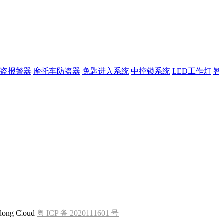
盗报警器
摩托车防盗器
免匙进入系统
中控锁系统
LED工作灯
idong Cloud
粤 ICP 备 2020111601 号