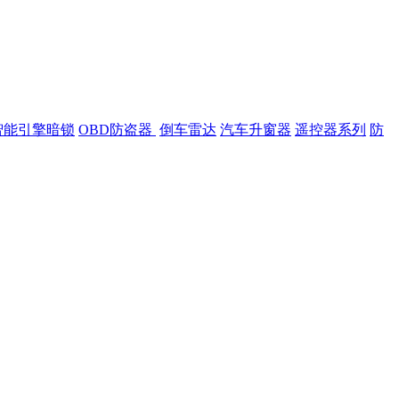
智能引擎暗锁
OBD防盗器
倒车雷达
汽车升窗器
遥控器系列
防