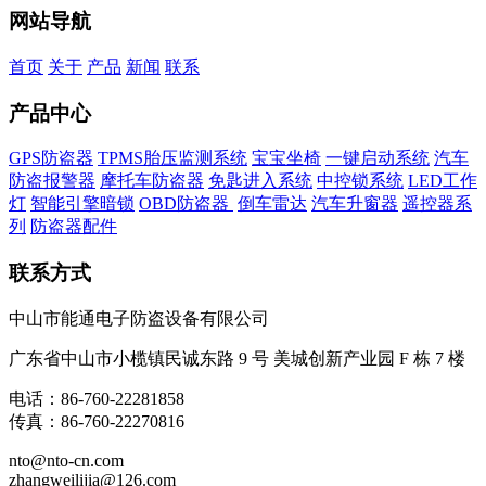
网站导航
首页
关于
产品
新闻
联系
产品中心
GPS防盗器
TPMS胎压监测系统
宝宝坐椅
一键启动系统
汽车
防盗报警器
摩托车防盗器
免匙进入系统
中控锁系统
LED工作
灯
智能引擎暗锁
OBD防盗器
倒车雷达
汽车升窗器
遥控器系
列
防盗器配件
联系方式
中山市能通电子防盗设备有限公司
广东省中山市小榄镇民诚东路 9 号 美城创新产业园 F 栋 7 楼
电话：86-760-22281858
传真：86-760-22270816
nto@nto-cn.com
zhangweilijia@126.com