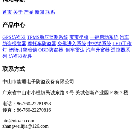
首页
关于
产品
新闻
联系
产品中心
GPS防盗器
TPMS胎压监测系统
宝宝坐椅
一键启动系统
汽车
防盗报警器
摩托车防盗器
免匙进入系统
中控锁系统
LED工作
灯
智能引擎暗锁
OBD防盗器
倒车雷达
汽车升窗器
遥控器系
列
防盗器配件
联系方式
中山市能通电子防盗设备有限公司
广东省中山市小榄镇民诚东路 9 号 美城创新产业园 F 栋 7 楼
电话：86-760-22281858
传真：86-760-22270816
nto@nto-cn.com
zhangweilijia@126.com