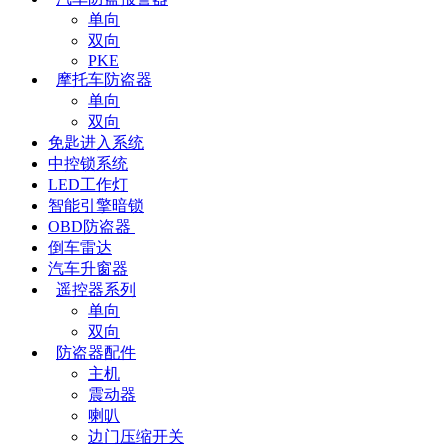
单向
双向
PKE
摩托车防盗器
单向
双向
免匙进入系统
中控锁系统
LED工作灯
智能引擎暗锁
OBD防盗器
倒车雷达
汽车升窗器
遥控器系列
单向
双向
防盗器配件
主机
震动器
喇叭
边门压缩开关